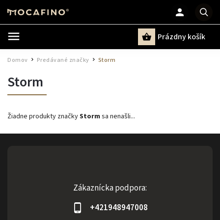
Prázdny košík
Hľadať
Domov
Predávané značky
Storm
/
/
Storm
Žiadne produkty značky
Storm
sa nenašli...
Zákaznícka podpora:
+421948947008