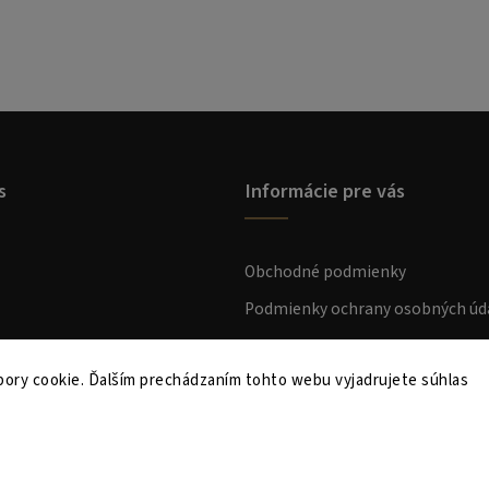
s
Informácie pre vás
Obchodné podmienky
Podmienky ochrany osobných úd
Preprava a platba
ory cookie. Ďalším prechádzaním tohto webu vyjadrujete súhlas
Kontakt