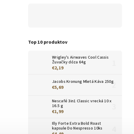
Top 10 produktov
Wrigley's Airwaves Cool Cassis
Žuvačky dóza 64g
€2,19
Jacobs Kronung Mletá Káva 250g
€5,69
Nescafé 3in1 Classic vrecká 10 x
16.5 g
€1,99
Illy Forte Extra Bold Roast
kapsule Do Nespresso 10ks
€4,49