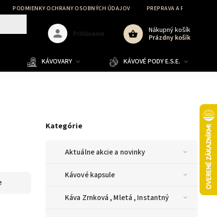
PODMIENKY OCHRANY OSOBNÝCH ÚDAJOV
PREPRAVA A PLATBA
Nákupný košík
Prihlásenie
Prázdny košík
KÁVOVARY
KÁVOVÉ PODY E.S.E.
Kategórie
Aktuálne akcie a novinky
Kávové kapsule
e
Káva Zrnková , Mletá , Instantný