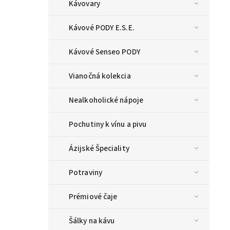
Kávovary
Kávové PODY E.S.E.
Kávové Senseo PODY
Vianočná kolekcia
Nealkoholické nápoje
Pochutiny k vínu a pivu
Ázijské Špeciality
Potraviny
Prémiové čaje
Šálky na kávu