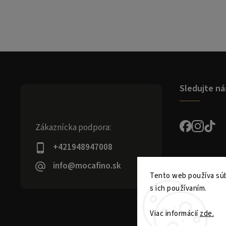
Sledujte ná
Zákaznícka podpora:
+421948947008
info@mocafino.sk
Tento web používa súb
s ich používaním.
Viac informácií
zde.