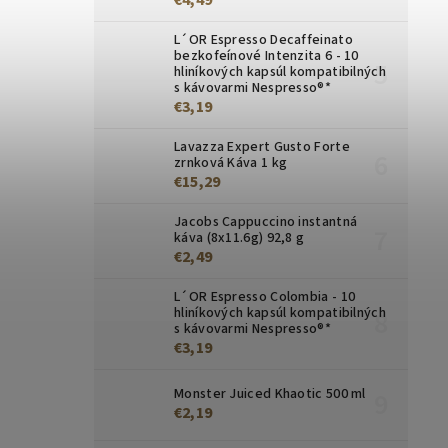
L´OR Espresso Decaffeinato
bezkofeínové Intenzita 6 - 10
hliníkových kapsúl kompatibilných
s kávovarmi Nespresso®*
€3,19
Lavazza Expert Gusto Forte
zrnková Káva 1 kg
€15,29
Jacobs Cappuccino instantná
káva (8x11.6g) 92,8 g
€2,49
L´OR Espresso Colombia - 10
hliníkových kapsúl kompatibilných
s kávovarmi Nespresso®*
€3,19
Monster Juiced Khaotic 500 ml
€2,19