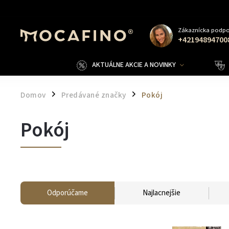
Zákaznícka podpo
+42194894700
AKTUÁLNE AKCIE A NOVINKY
Domov
Predávané značky
Pokój
/
/
Pokój
Odporúčame
Najlacnejšie