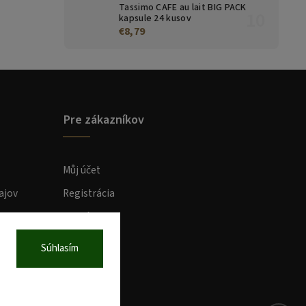
Tassimo CAFE au lait BIG PACK
kapsule 24 kusov
€8,79
Pre zákazníkov
Můj účet
ajov
Registrácia
Prihlásenie
Súhlasím