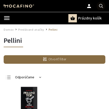
Prázdny košík
Hľadať
Domov
Predávané značky
Pellini
/
/
Pellini
Otvoriť filter
Odporúčame
Najlacnejšie
Najdrahšie
Najpredávanejšie
Abecedne