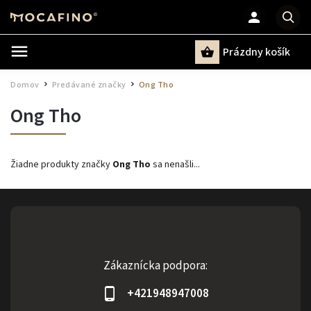
Prázdny košík
Hľadať
Domov
Predávané značky
Ong Tho
/
/
Ong Tho
Žiadne produkty značky
Ong Tho
sa nenašli...
Zákaznícka podpora:
+421948947008