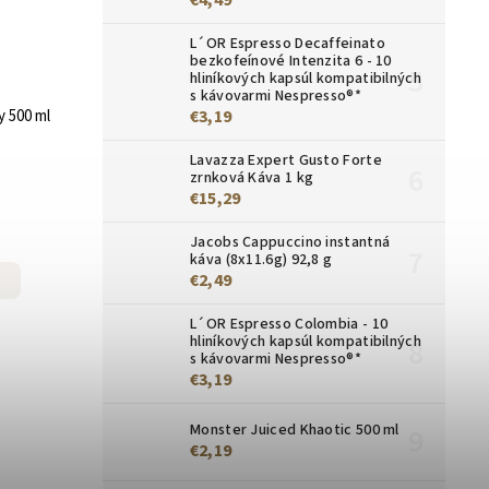
L´OR Espresso Decaffeinato
bezkofeínové Intenzita 6 - 10
hliníkových kapsúl kompatibilných
s kávovarmi Nespresso®*
€3,19
y 500 ml
Lavazza Expert Gusto Forte
zrnková Káva 1 kg
€15,29
Jacobs Cappuccino instantná
káva (8x11.6g) 92,8 g
€2,49
L´OR Espresso Colombia - 10
hliníkových kapsúl kompatibilných
s kávovarmi Nespresso®*
€3,19
Monster Juiced Khaotic 500 ml
€2,19