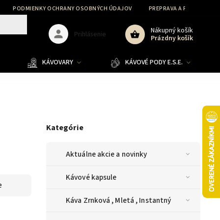
PODMIENKY OCHRANY OSOBNÝCH ÚDAJOV
PREPRAVA A PLATBA
Nákupný košík
Prihlásenie
Prázdny košík
KÁVOVARY
KÁVOVÉ PODY E.S.E.
Kategórie
Aktuálne akcie a novinky
Kávové kapsule
e
Káva Zrnková , Mletá , Instantný