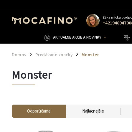
Zákaznícka podpo
+42194894700
AKTUÁLNE AKCIE A NOVINKY
Domov
Predávané značky
Monster
/
/
Monster
Odporúčame
Najlacnejšie