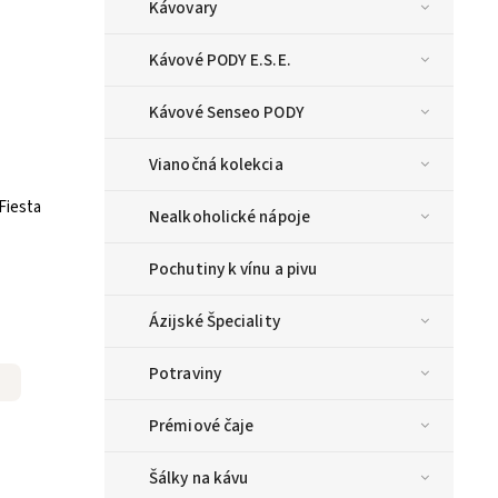
Kávovary
Kávové PODY E.S.E.
Kávové Senseo PODY
Vianočná kolekcia
Fiesta
Nealkoholické nápoje
Pochutiny k vínu a pivu
Ázijské Špeciality
Potraviny
Prémiové čaje
Šálky na kávu