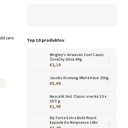
old zero
Top 10 produktov
Wrigley's Airwaves Cool Cassis
Žuvačky dóza 64g
€2,19
Jacobs Kronung Mletá Káva 250g
€5,69
Nescafé 3in1 Classic vrecká 10 x
16.5 g
€1,99
Illy Forte Extra Bold Roast
kapsule Do Nespresso 10ks
€4,49