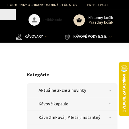
PODMIENKY OCHRANY OSOBNÝCH ÚDAJOV
PREPRAVA A PLATBA
Nákupný košík
Prihlásenie
Prázdny košík
KÁVOVARY
KÁVOVÉ PODY E.S.E.
Kategórie
Aktuálne akcie a novinky
Kávové kapsule
Káva Zrnková , Mletá , Instantný