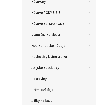
Kávovary
Kávové PODY E.S.E.
Kávové Senseo PODY
Vianočná kolekcia
Nealkoholické nápoje
Pochutiny k vínu a pivu
Ázijské Špeciality
Potraviny
Prémiové čaje
Šálky na kávu