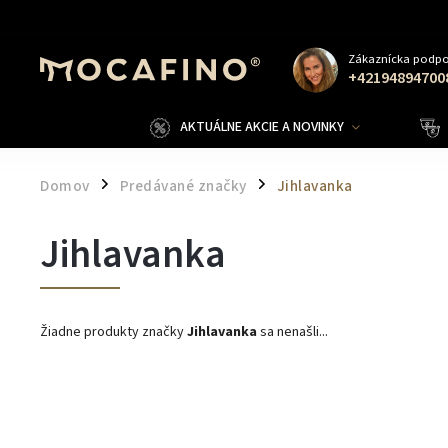
Zákaznícka podpo
+42194894700
AKTUÁLNE AKCIE A NOVINKY
Domov
Predávané značky
Jihlavanka
/
/
Jihlavanka
Žiadne produkty značky
Jihlavanka
sa nenašli...