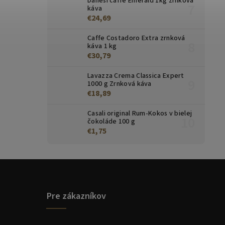
Danesi caffe Emerald 1kg zrnková
káva
€24,69
Caffe Costadoro Extra zrnková
káva 1 kg
€30,79
Lavazza Crema Classica Expert
1000 g Zrnková káva
€18,89
Casali original Rum-Kokos v bielej
čokoláde 100 g
€1,75
Pre zákazníkov