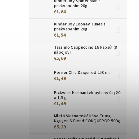
Kinder Joy Spider Man s
prekvapením 20g
€1,64
Kinder Joy Looney Tunes s
prekvapením 20g
€1,54
Tassimo Cappuccino 16 kapsúl (8
nápojov)
€5,69
Perrier Chic Daiquired 250 ml
€1,49
Pickwick Harmanček bylinný čaj 20
x 1,5 g
€1,49
Mletá Vietnamská káva Trung
Nguyen S Blend CONQUEROR 500g
€5,29