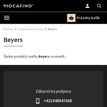
Prázdny košík
Hľadať
Domov
Predávané značky
Beyers
/
/
Beyers
Žiadne produkty značky
Beyers
sa nenašli...
Zákaznícka podpora:
+421948947008