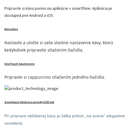
Pripravte si kávu pomocou aplikácie v smartfóne. Aplikácia je
dostupná pre Android a iOS.
Moja káva
Nastavte a uložte si vaše vlastné nastavenie kávy, ktorú
kedykoľvek pripravíte stlačením tlačidla.
OneTouch Spumatore
Pripravte si cappuccino stlačením jedného tlačidla.
Osvetlenie šálok pre optický pôžitok
Pri príprave obľúbenej kávy je šálka pritom „na scéne“ elegantne
osvetlená.