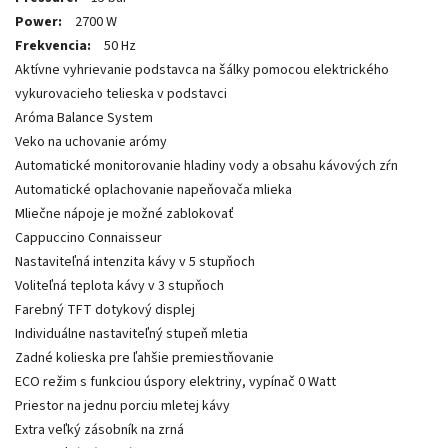
Power:
2700 W
Frekvencia:
50 Hz
Aktívne vyhrievanie podstavca na šálky pomocou elektrického
vykurovacieho telieska v podstavci
Aróma Balance System
Veko na uchovanie arómy
Automatické monitorovanie hladiny vody a obsahu kávových zŕn
Automatické oplachovanie napeňovača mlieka
Mliečne nápoje je možné zablokovať
Cappuccino Connaisseur
Nastaviteľná intenzita kávy v 5 stupňoch
Voliteľná teplota kávy v 3 stupňoch
Farebný TFT dotykový displej
Individuálne nastaviteľný stupeň mletia
Zadné kolieska pre ľahšie premiestňovanie
ECO režim s funkciou úspory elektriny, vypínač 0 Watt
Priestor na jednu porciu mletej kávy
Extra veľký zásobník na zrná