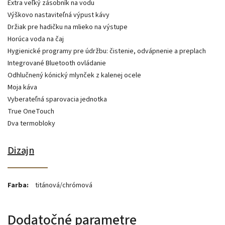
Extra veľký zásobník na vodu
Výškovo nastaviteľná výpust kávy
Držiak pre hadičku na mlieko na výstupe
Horúca voda na čaj
Hygienické programy pre údržbu: čistenie, odvápnenie a preplach
Integrované Bluetooth ovládanie
Odhlučnený kónický mlynček z kalenej ocele
Moja káva
Vyberateľná sparovacia jednotka
True OneTouch
Dva termobloky
Dizajn
Farba:
titánová/chrómová
Dodatočné parametre