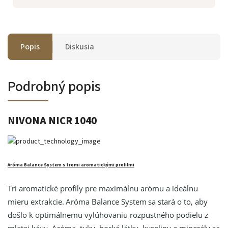
Popis
Diskusia
Podrobný popis
NIVONA NICR 1040
Aróma Balance System s tromi aromatickými profilmi
Tri aromatické profily pre maximálnu arómu a ideálnu
mieru extrakcie.
Aróma Balance System
sa stará o to, aby
došlo k optimálnemu vylúhovaniu rozpustného podielu z
mletej kávy. Aróma, tuky, horké látky, kyseliny a minerály sa