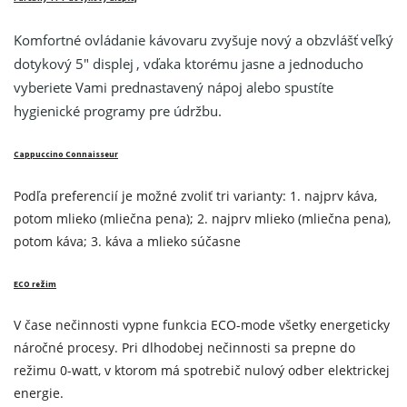
Komfortné ovládanie kávovaru zvyšuje nový a obzvlášť
veľký
dotykový 5" displej
, vďaka ktorému jasne a jednoducho
vyberiete Vami prednastavený nápoj alebo spustíte
hygienické programy pre údržbu.
Cappuccino Connaisseur
Podľa preferencií je možné zvoliť tri varianty: 1. najprv káva,
potom mlieko (mliečna pena); 2. najprv mlieko (mliečna pena),
potom káva; 3. káva a mlieko súčasne
ECO režim
V čase nečinnosti vypne funkcia ECO-mode všetky energeticky
náročné procesy. Pri dlhodobej nečinnosti sa prepne do
režimu 0-watt, v ktorom má spotrebič nulový odber elektrickej
energie.