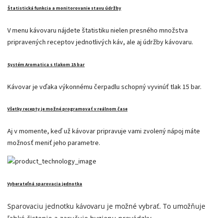
Štatistická funkcia a monitorovanie stavu údržby
V menu kávovaru nájdete štatistiku nielen presného množstva
pripravených receptov jednotlivých káv, ale aj údržby kávovaru.
Systém Aromatica s tlakom 15 bar
Kávovar je vďaka výkonnému čerpadlu schopný vyvinúť tlak
15 bar.
Všetky recepty je možné programovať v reálnom čase
Aj v momente, keď už kávovar pripravuje vami zvolený nápoj máte
možnosť meniť jeho parametre.
Vyberateľná sparovacia jednotka
Sparovaciu jednotku kávovaru je možné vybrať. To umožňuje