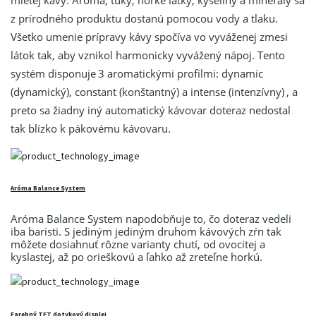
z prírodného produktu dostanú pomocou vody a tlaku.
Všetko umenie prípravy kávy spočíva vo vyváženej zmesi
látok tak, aby vznikol harmonicky vyvážený nápoj. Tento
systém disponuje
3 aromatickými profilmi: dynamic
(dynamický), constant (konštantný) a intense (intenzívny)
, a
preto sa žiadny iný automatický kávovar doteraz nedostal
tak blízko k pákovému kávovaru.
Aróma Balance System
Aróma Balance System napodobňuje to, čo doteraz vedeli
iba baristi. S jediným jediným druhom kávových zŕn tak
môžete dosiahnuť rôzne varianty chutí, od ovocitej a
kyslastej, až po orieškovú a ľahko až zreteľne horkú.
Farebný TFT dotykový displej