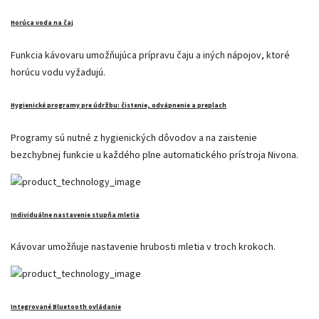
Horúca voda na čaj
Funkcia kávovaru umožňujúca prípravu čaju a iných nápojov, ktoré
horúcu vodu vyžadujú.
Hygienické programy pre údržbu: čistenie, odvápnenie a preplach
Programy sú nutné z hygienických dôvodov a na zaistenie
bezchybnej funkcie u každého plne automatického prístroja Nivona.
Individuálne nastavenie stupňa mletia
Kávovar umožňuje nastavenie hrubosti mletia v troch krokoch.
Integrované Bluetooth ovládanie