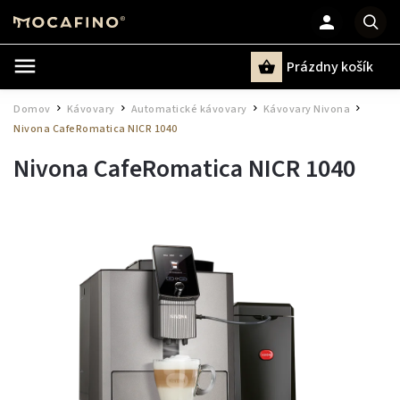
Prázdny košík
Hľadať
Domov
Kávovary
Automatické kávovary
Kávovary Nivona
/
/
/
/
Nivona CafeRomatica NICR 1040
Nivona CafeRomatica NICR 1040