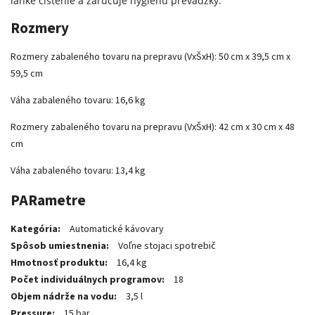
ľahké čistenie a zaručuje hygienu prevádzky.
Rozmery
Rozmery zabaleného tovaru na prepravu (VxŠxH): 50 cm x 39,5 cm x
59,5 cm
Váha zabaleného tovaru: 16,6 kg
Rozmery zabaleného tovaru na prepravu (VxŠxH): 42 cm x 30 cm x 48
cm
Váha zabaleného tovaru: 13,4 kg
PARametre
Kategória:
Automatické kávovary
Spôsob umiestnenia:
Voľne stojaci spotrebič
Hmotnosť produktu:
16,4 kg
Počet individuálnych programov:
18
Objem nádrže na vodu:
3,5 l
Pressure:
15 bar