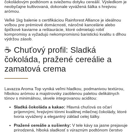
čokoládovým podtónom a sviežemu dotyku cereálií. Výsledkom je
neobyčajne kultivovaná, dokonale vyvážená šálka s hrejivou
arómou.
Veľké 1kg balenie s certifikáciou Rainforest Alliance je ideálnou
voľbou pre prémiové domácnosti, náročné kancelárie alebo
špičkové kaviarne a reštaurácie, ktoré odmietajú robiť
kompromisy a vyžadujú nekompromisnú baristickú kvalitu s dlhou
výdržou zásob.
☕ Chuťový profil: Sladká
čokoláda, pražené cereálie a
zamatová crema
Lavazza Aroma Top vyniká veľmi hladkou, podmanivou textúrou,
hlbokou arómou a majstrovsky zaoblenou paletou delikátnych
tónov s minimálnou, skvele integrovanou aciditou:
Sladká čokoláda a kakao:
Hlavná chuťová os očarí
príjemnými, hrejivými tónmi kvalitnej mliečnej čokolády, ktoré
tvoria vyvážený a elegantný základ celej šálky.
Pražené cereálie a sušienky:
V tele kávy sa jasne prejavuje
prirodzená, hlboká sladkosť s výrazným podtónom čerstvo