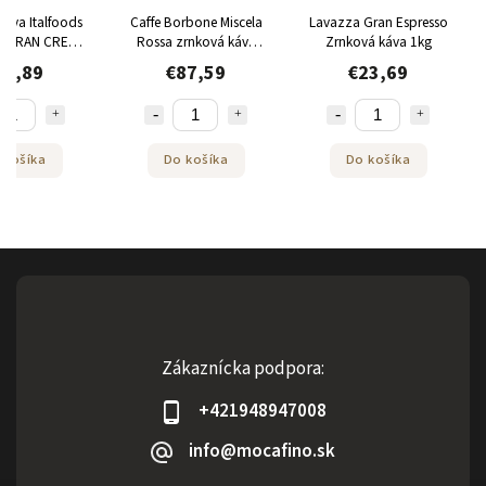
káva Italfoods
Caffe Borbone Miscela
Lavazza Gran Espresso
ta GRAN CREMA
Rossa zrnková káva
Zrnková káva 1kg
1kg
6x1kg
14,89
€87,59
€23,69
 košíka
Do košíka
Do košíka
Zákaznícka podpora:
+421948947008
info@mocafino.sk