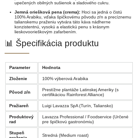
upečených obilných sušienok a sladového cukru.
Jemná oriešková pena (crema):
Hoci sa jedná o čistú
100% Arabiku, vďaka špičkovému pôvodu zŕn a precíznemu
talianskemu praženiu vytvára táto káva nádherne
konzistentnú, vysokú a elastickú penu s krásnym
lieskovoorieškovým zafarbením.
📊 Špecifikácia produktu
Parameter
Hodnota
Zloženie
100% výberová Arabika
Prestížne plantáže Latinskej Ameriky (s
Pôvod zŕn
certifikáciou Rainforest Alliance)
Pražiareň
Luigi Lavazza SpA (Turín, Taliansko)
Produktový
Lavazza Professional / Foodservice (Určené
rad
pre špičkovú gastronómiu)
Stupeň
Stredná (Medium roast)
praženia