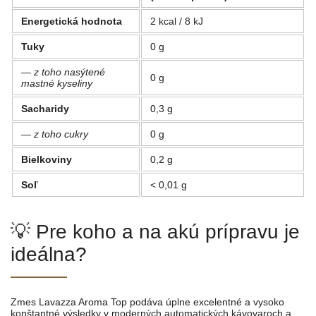
Energetická hodnota
2 kcal / 8 kJ
Tuky
0 g
— z toho nasýtené
0 g
mastné kyseliny
Sacharidy
0,3 g
— z toho cukry
0 g
Bielkoviny
0,2 g
Soľ
< 0,01 g
💡 Pre koho a na akú prípravu je
ideálna?
Zmes Lavazza Aroma Top podáva úplne excelentné a vysoko
konštantné výsledky v moderných automatických kávovaroch a