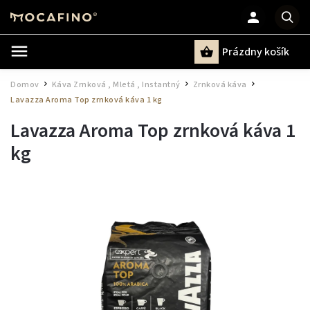
Prázdny košík
Hľadať
Domov
Káva Zrnková , Mletá , Instantný
Zrnková káva
/
/
/
Lavazza Aroma Top zrnková káva 1 kg
Lavazza Aroma Top zrnková káva 1
kg