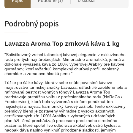
Popis
Podobné (1)
Diskusia
Podrobný popis
Lavazza Aroma Top zrnková káva 1 kg
"Sofistikovaný vrchol talianskej kávovej elegancie z exkluzívneho
radu pre tých najnáročnejších. Mimoriadne aromatická, jemná a
dokonale vyvážená káva zo 100% výberovej Arabiky pre kávové
gurmánov, ktorí vyžadujú komplexný chuťový profil, noblesný
charakter a zamatovo hladkú penu."
Túžite po šálke kávy, ktorá v sebe snúbi povestné kávové
majstrovstvá turínskej značky Lavazza, ušľachtilé zaoblené telo a
rafinovanú pestrosť vonných tónov? Lavazza Aroma Top
predstavuje prestížnu voľbu z profesionálneho radu (HoReCa /
Foodservice), ktorá bola vytvorená s cieľom ponúknuť ten
najčistejší a najviac harmonický kávový zážitok. Tento exkluzívny
prémiový blend je zostavený výhradne z vysoko akostných,
certifikovaných zŕn 100% Arabiky z vybraných udržateľných
plantáží. Zrná prechádzajú procesom precízneho stredného
praženia, ktoré spoľahlivo odbúrava akúkoľvek ostrú kyslosť a
naopak dáva naplno vyniknúť prirodzené sladkosti, jemným