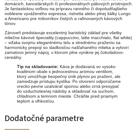
domácich, kancelárskych či profesionálnych pákových prístrojoch.
Je fantastickou voľbou na prípravu ranného či dopoludňajšieho
noblesne vyváženého espressa, ristretta alebo plnej šálky Lungo
a Americano pre milovníkov čistých a rafinovaných kávových
tónov.
Zároveň predstavuje excelentný baristický základ pre všetky
mliečne kávové špeciality (cappuccino, latte macchiato, flat white)
– vďaka svojmu elegantnému telu a strednému praženiu sa
harmonicky prepojí so sladkosťou našľahaného mlieka a vytvorí
zamatovo jemný nápoj, v ktorom plne vynikne jej čokoládovo-
cereálny.
Tip na skladovanie:
Káva je dodávaná vo vysoko
kvalitnom obale s jednocestnou arómou ventilom,
ktorý umožňuje bezpečný únik plynov po pražení, ale
zamedzuje prístupu kyslíka. Po otvorení odporúčame
vrecko pevne uzatvárať sponou alebo zrná presypať
do vzduchotesnej nádoby a skladovať na suchom,
chladnom a temnom mieste. Chráňte pred priamym
teplom a vlhkosťou.
Dodatočné parametre