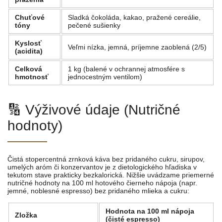
Chuťové
Sladká čokoláda, kakao, pražené cereálie,
tóny
pečené sušienky
Kyslosť
Veľmi nízka, jemná, príjemne zaoblená (2/5)
(acidita)
Celková
1 kg (balené v ochrannej atmosfére s
hmotnosť
jednocestným ventilom)
🔢 Výživové údaje (Nutričné ​​
hodnoty)
Čistá stopercentná zrnková káva bez pridaného cukru, sirupov,
umelých aróm či konzervantov je z dietologického hľadiska v
tekutom stave prakticky bezkalorická. Nižšie uvádzame priemerné
nutričné ​​hodnoty na 100 ml hotového čierneho nápoja (napr.
jemné, noblesné espresso) bez pridaného mlieka a cukru:
Hodnota na 100 ml nápoja
Zložka
(čisté espresso)