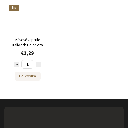
Tip
Kávové kapsule
Italfoods Dolce Vita
GRAN GUSTO do
€2,29
Nespresso 10 kusov
Do košíka