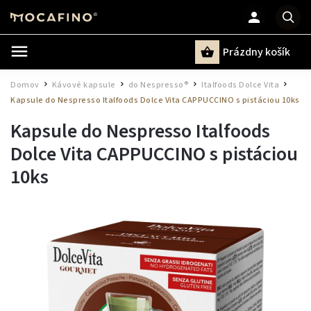
Prázdny košík
Hľadať
Domov
Kávové kapsule
do Nespresso®
Italfoods Dolce Vita
/
/
/
/
Kapsule do Nespresso Italfoods Dolce Vita CAPPUCCINO s pistáciou 10ks
Kapsule do Nespresso Italfoods
Dolce Vita CAPPUCCINO s pistáciou
10ks