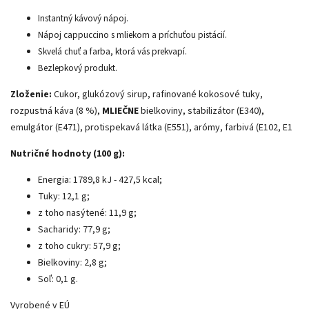
Instantný kávový nápoj.
Nápoj cappuccino s mliekom a príchuťou pistácií.
Skvelá chuť a farba, ktorá vás prekvapí.
Bezlepkový produkt.
Zloženie:
Cukor, glukózový sirup, rafinované kokosové tuky,
rozpustná káva (8 %),
MLIEČNE
bielkoviny, stabilizátor (E340),
emulgátor (E471), protispekavá látka (E551), arómy, farbivá (E102, E1
Nutričné ​​hodnoty (100 g):
Energia: 1789,8 kJ - 427,5 kcal;
Tuky: 12,1 g;
z toho nasýtené: 11,9 g;
Sacharidy: 77,9 g;
z toho cukry: 57,9 g;
Bielkoviny: 2,8 g;
Soľ: 0,1 g.
Vyrobené v EÚ