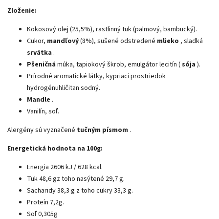
Zloženie:
Kokosový olej (25,5%), rastlinný tuk (palmový, bambucký).
Cukor,
mandľový
(8%), sušené odstredené
mlieko
, sladká
srvátka
.
Pšeničná
múka, tapiokový škrob, emulgátor lecitín (
sója
).
Prírodné aromatické látky, kypriaci prostriedok
hydrogénuhličitan sodný.
Mandle
.
Vanilín, soľ.
Alergény sú vyznačené
tučným písmom
.
Energetická hodnota na 100g:
Energia 2606 kJ / 628 kcal.
Tuk 48,6 gz toho nasýtené 29,7 g.
Sacharidy 38,3 g z toho cukry 33,3 g.
Proteín 7,2g.
Soľ 0,305g