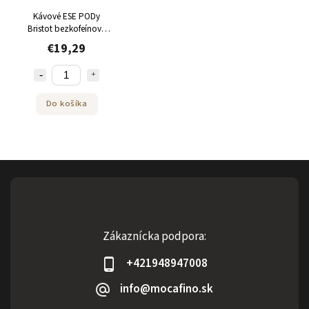
Kávové ESE PODy
Bristot bezkofeínové
Decaffeinato 50 kusov
€19,29
Do košíka
Zákaznícka podpora:
+421948947008
info@mocafino.sk