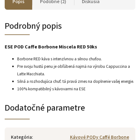
Popis
Podobné (2)
Diskusia
Podrobný popis
ESE POD Caffe Borbone Miscela RED 50ks
Borbone RED káva s intenzívnou a silnou chuťou.
Pre svoju hustú penu je obľúbená najmä na výrobu Cappuccina a
Latte Macchiata.
Silná a rozhodujúca chuť: tá pravá zmes na doplnenie vašej energie.
100% kompatibilný s kávovarmi na ESE
Dodatočné parametre
Kategória
:
Kávové PODy Caffé Borbone