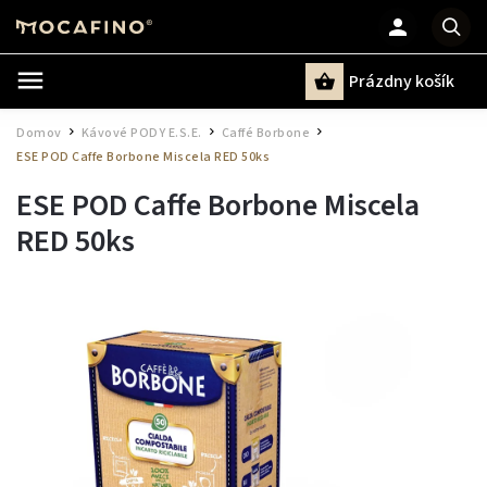
Prázdny košík
Hľadať
Domov
Kávové PODY E.S.E.
Caffé Borbone
/
/
/
ESE POD Caffe Borbone Miscela RED 50ks
ESE POD Caffe Borbone Miscela
RED 50ks