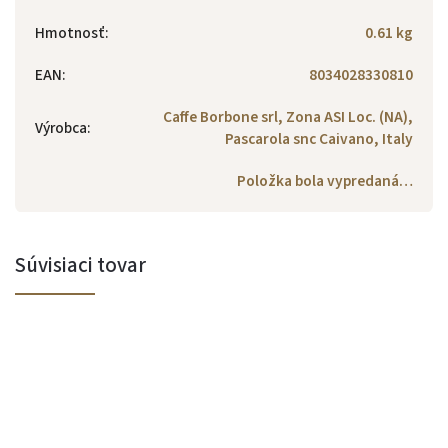
Hmotnosť
:
0.61 kg
EAN
:
8034028330810
Caffe Borbone srl, Zona ASI Loc. (NA),
Výrobca
:
Pascarola snc Caivano, Italy
Položka bola vypredaná…
Súvisiaci tovar