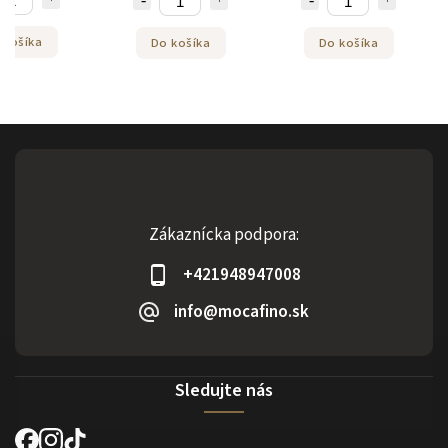
 košíka
Do košíka
Do košíka
Zákaznícka podpora:
+421948947008
info@mocafino.sk
Sledujte nás