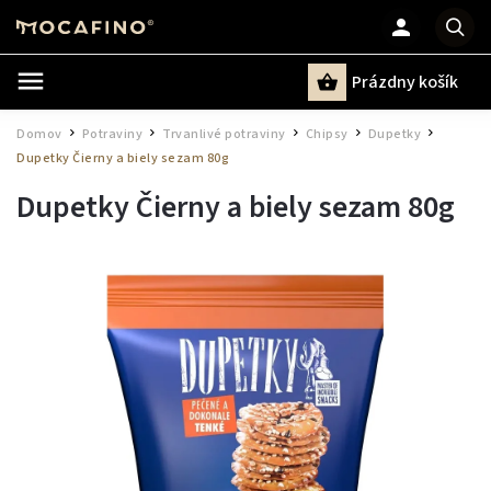
Prázdny košík
Hľadať
Domov
Potraviny
Trvanlivé potraviny
Chipsy
Dupetky
/
/
/
/
/
Dupetky Čierny a biely sezam 80g
Dupetky Čierny a biely sezam 80g