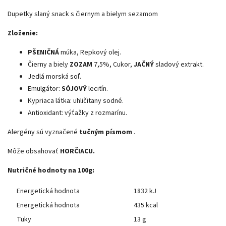
Dupetky slaný snack s čiernym a bielym sezamom
Zloženie:
PŠENIČNÁ
múka, Repkový olej.
Čierny a biely
ZOZAM
7,5%, Cukor,
JAČNÝ
sladový extrakt.
Jedlá morská soľ.
Emulgátor:
SÓJOVÝ
lecitín.
Kypriaca látka: uhličitany sodné.
Antioxidant: výťažky z rozmarínu.
Alergény sú vyznačené
tučným písmom
.
Môže obsahovať
HORČIACU.
Nutričné hodnoty na 100g:
Energetická hodnota
1832 kJ
Energetická hodnota
435 kcal
Tuky
13 g