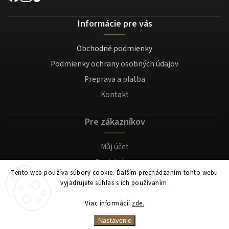
Informácie pre vás
Obchodné podmienky
Podmienky ochrany osobných údajov
Preprava a platba
Kontakt
Pre zákazníkov
Můj účet
Registrácia
Tento web používa súbory cookie. Ďalším prechádzaním tohto webu
Prihlásenie
vyjadrujete súhlas s ich používaním.
Viac informácií
zde.
Copyright 2026
Mocafino.sk
. Všetky práva vyhradené.
Nastavenie