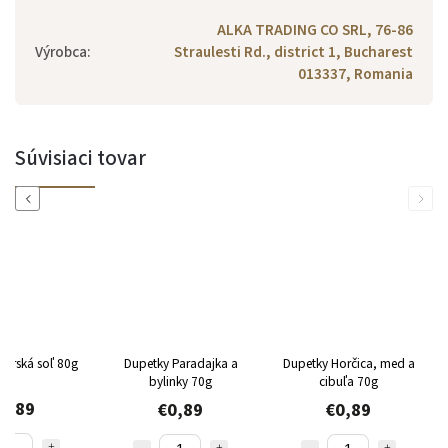
ALKA TRADING CO SRL, 76-86
Výrobca
:
Straulesti Rd., district 1, Bucharest
013337, Romania
Súvisiaci tovar
Previous
Next
Morská soľ 80g
Dupetky Paradajka a
Dupetky Horčica, med a
bylinky 70g
cibuľa 70g
0,89
€0,89
€0,89