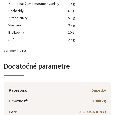
Z toho nasýtené mastné kyseliny
1.5 g
Sacharidy
67 g
Z toho cukry
5.6 g
Vláknina
3.2 g
Bielkoviny
10 g
Soľ
2.4 g
Vyrobené v EÚ.
Dodatočné parametre
Kategória
:
Dupetky
Hmotnosť
:
0.088 kg
EAN
:
5949040201433