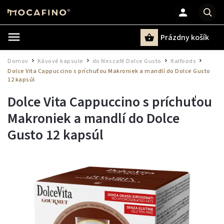
Prázdny košík
Hľadať
Domov
Kávové kapsule
do Nescafé Dolce Gusto
Italfoods
/
/
/
/
Dolce Vita Cappuccino s príchuťou Makroniek a mandlí do Dolce Gusto
12 kapsúl
Dolce Vita Cappuccino s príchuťou
Makroniek a mandlí do Dolce
Gusto 12 kapsúl