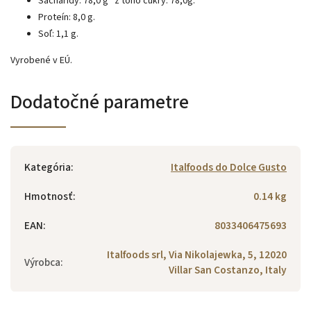
Sacharidy: 78,0 g
z toho cukry: 78,0g.
Proteín: 8,0 g.
Soľ: 1,1 g.
Vyrobené v EÚ.
Dodatočné parametre
Kategória
:
Italfoods do Dolce Gusto
Hmotnosť
:
0.14 kg
EAN
:
8033406475693
Italfoods srl, Via Nikolajewka, 5, 12020
Výrobca
:
Villar San Costanzo, Italy