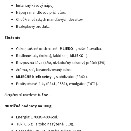
Instantný kávový nápoj.
Nápoj s mandľovou príchuťou.
Chuť Francúzskych mandľových dezertov.
Bezlepkový produkt.
Zloženie:
Cukor, sušené odstredené
MLIEKO
, sušená srvátka.
Rastlinné tuky (kokos), laktóza (
MLIEKO
).
Rozpustná káva (4%), nízkotučný kakaový prášok (3%).
Aróma, soľ, karamelizovaný cukor.
MLIEČNE
bielkoviny
, stabilizátor (E340 ).
Protispekavé látky (E341, E551), emulgátor (E471).
Alergény sú uvedené
tučne
.
Nutričné ​​hodnoty na 100g:
Energia: 1700Kj-400Kcal.
Tuk: 6,6 g
z toho nasýtené: 5,9g.