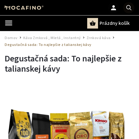
Prázdny košík
Hľadať
Domov
Káva Zrnková , Mletá , Instantný
Zrnková káva
/
/
/
Degustačná sada: To najlepšie z talianskej kávy
Degustačná sada: To najlepšie z
talianskej kávy