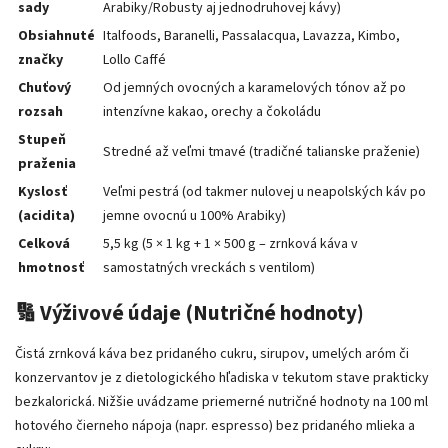
sady
Arabiky/Robusty aj jednodruhovej kávy)
Obsiahnuté
Italfoods, Baranelli, Passalacqua, Lavazza, Kimbo,
značky
Lollo Caffé
Chuťový
Od jemných ovocných a karamelových tónov až po
rozsah
intenzívne kakao, orechy a čokoládu
Stupeň
Stredné až veľmi tmavé (tradičné talianske praženie)
praženia
Kyslosť
Veľmi pestrá (od takmer nulovej u neapolských káv po
(acidita)
jemne ovocnú u 100% Arabiky)
Celková
5,5 kg (5 × 1 kg + 1 × 500 g – zrnková káva v
hmotnosť
samostatných vreckách s ventilom)
🔢 Výživové údaje (Nutričné ​​hodnoty)
Čistá zrnková káva bez pridaného cukru, sirupov, umelých aróm či
konzervantov je z dietologického hľadiska v tekutom stave prakticky
bezkalorická. Nižšie uvádzame priemerné nutričné ​​hodnoty na 100 ml
hotového čierneho nápoja (napr. espresso) bez pridaného mlieka a