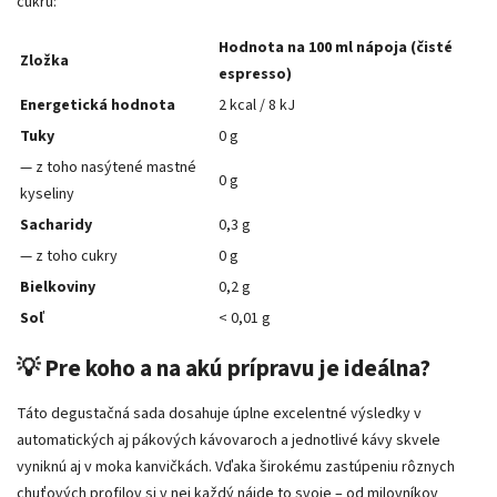
cukru:
Hodnota na 100 ml nápoja (čisté
Zložka
espresso)
Energetická hodnota
2 kcal / 8 kJ
Tuky
0 g
— z toho nasýtené mastné
0 g
kyseliny
Sacharidy
0,3 g
— z toho cukry
0 g
Bielkoviny
0,2 g
Soľ
< 0,01 g
💡 Pre koho a na akú prípravu je ideálna?
Táto degustačná sada dosahuje úplne excelentné výsledky v
automatických aj pákových kávovaroch a jednotlivé kávy skvele
vyniknú aj v moka kanvičkách. Vďaka širokému zastúpeniu rôznych
chuťových profilov si v nej každý nájde to svoje – od milovníkov