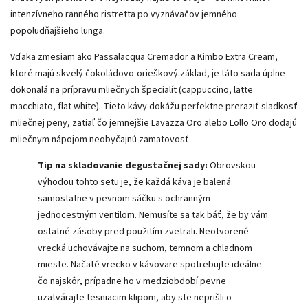
intenzívneho ranného ristretta po vyznávačov jemného
popoludňajšieho lunga.
Vďaka zmesiam ako Passalacqua Cremador a Kimbo Extra Cream,
ktoré majú skvelý čokoládovo-orieškový základ, je táto sada úplne
dokonalá na prípravu mliečnych špecialít (cappuccino, latte
macchiato, flat white). Tieto kávy dokážu perfektne preraziť sladkosť
mliečnej peny, zatiaľ čo jemnejšie Lavazza Oro alebo Lollo Oro dodajú
mliečnym nápojom neobyčajnú zamatovosť.
Tip na skladovanie degustačnej sady:
Obrovskou
výhodou tohto setu je, že každá káva je balená
samostatne v pevnom sáčku s ochranným
jednocestným ventilom. Nemusíte sa tak báť, že by vám
ostatné zásoby pred použitím zvetrali. Neotvorené
vrecká uchovávajte na suchom, temnom a chladnom
mieste. Načaté vrecko v kávovare spotrebujte ideálne
čo najskôr, prípadne ho v medziobdobí pevne
uzatvárajte tesniacim klipom, aby ste neprišli o