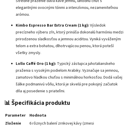
Stredné praženie dáva káve jemnú, lahodnú chuť s
elegantnými ovocnými tónmi a intenzívnou, nezameniteľnou
arómou.
Kimbo Espresso Bar Extra Cream (1 kg):
Výsledok
precízneho výberu zŕn, ktorý prináša dokonalú harmóniu medzi
prirodzenou sladkosťou a jemnou aciditou. Vyniká vyváženým
telom a extra bohatou, dlhotrvajúcou penou, ktorá poteší
všetky zmysly.
Lollo Caffé Oro (1 kg):
Typický zástupca juhotalianskeho
praženia s vysokým podielom Arabiky. Vyznačuje sa jemnou,
zamatovo hladkou chuťou s minimálnou horkosťou. Dodá vašej
šálke podmanivú vôňu, ktorá je skvelá pre pokojný začiatok
dňa aj posedenie s priateľmi.
📊 Špecifikácia produktu
Parameter
Hodnota
Zloženie
6 rôznych balení zrnkovej kávy (zmesi