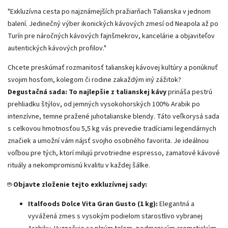
"Exkluzívna cesta po najznámejších pražiarňach Talianska v jednom
balení. Jedinečný výber ikonických kávových zmesí od Neapola až po
Turín pre náročných kávových fajnšmekrov, kancelárie a objaviteľov
autentických kávových profilov."
Chcete preskúmať rozmanitosť talianskej kávovej kultúry a ponúknuť
svojim hosťom, kolegom či rodine zakaždým iný zážitok?
Degustačná sada: To najlepšie z talianskej kávy
prináša pestrú
prehliadku štýlov, od jemných vysokohorských 100% Arabik po
intenzívne, temne pražené juhotalianske blendy. Táto veľkorysá sada
s celkovou hmotnosťou 5,5 kg vás prevedie tradíciami legendárnych
značiek a umožní vám nájsť svojho osobného favorita. Je ideálnou
voľbou pre tých, ktorí milujú prvotriedne espresso, zamatové kávové
rituály a nekompromisnú kvalitu v každej šálke.
☕
Objavte zloženie tejto exkluzívnej sady:
Italfoods Dolce Vita Gran Gusto (1 kg):
Elegantná a
vyvážená zmes s vysokým podielom starostlivo vybranej