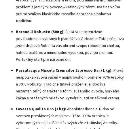
Arabiky. Vyznačuje sa plným telom, podmanivým aromatickým
profilom a jemnými ovocno-kvetinovými tónmi. Ideálna voľba
pre milovníkov klasického ranného espressa s bohatou
tradíciou.
Baranelli Robusto (500 g):
Čistá sila a intenzívne
povzbudenie z vybraných plantáží vo Vietname. Táto prémiová
jednodruhová Robusta vás ohromí svojou robustnou chuťou,
hutnou textúrou a mimoriadne vysokou, pevnou cremou.
Perfektný štart pre náročné dni.
Passalacqua Miscela Cremador Espresso Bar (1 kg):
Pravá
neapolská kávová vášeň v majstrovskom pomere 70% Arabiky
a 30% Robusty. Tradičné tmavé praženie jej dodáva
nezameniteľný charakter s tónmi sušeného ovocia, horkého
kakaa a pražených orieškov. Vytvára hustú orieškovú cremu.
Lavazza Qualita Oro (1 kg):
Absolútna ikona z Turína od
svetovo preslávených majstrov. Táto 100% Arabica je
výberom tých najsladších kávových zŕn z Latinskej Ameriky.