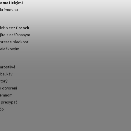
tomatickými
u krémovou
lebo cez
French
pojíte s našľahaným
 prerazí sladkosť
-orieškovým
tarostlivé
Obal káv
ktorý
o otvorení
 temnom
u presypať
 čo