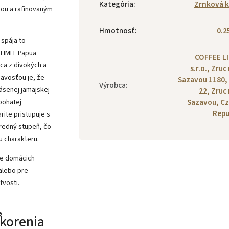
Kategória
:
Zrnková 
ťou a rafinovaným
Hmotnosť
:
0.2
 spája to
 LIMIT Papua
COFFEE L
ca z divokých a
s.r.o., Zruc
avosťou je, že
Sazavou 1180,
Výrobca
:
ásenej jamajskej
22, Zruc
Sazavou, C
bohatej
Repu
rite pristupuje s
tredný stupeň, čo
u charakteru.
re domácich
alebo pre
tvosti.
,
 korenia