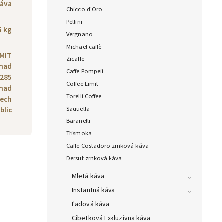
káva
Chicco d'Oro
Pellini
5 kg
Vergnano
Michael caffè
IMIT
Zicaffe
 nad
Caffe Pompeii
 285
Coffee Limit
 nad
Torelli Coffee
zech
Saquella
blic
Baranelli
Trismoka
Caffe Costadoro zrnková káva
Dersut zrnková káva
Mletá káva
Instantná káva
Ľadová káva
Cibetková Exkluzívna káva