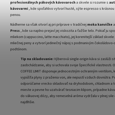
profesionálnych pákových kávovaroch
a skvele si rozumie s
au
kávovarmi
, kde spoľahlivo vytvorí husté, sýte espresso s krásno
penou.
Nádherne sa však otvorí aj pri príprave v tradičnej
moka kanvičke
a
Press
, kde sa naplno prejaví jej viskozita a ťažšie telo. Pokiaľ ju s
mliekom (cappuccino, latte macchiato), jej korenitejší základ skvele
mliečnej peny a vytvorí jedinečný nápoj s podmanivým čokoládovo
podtónom.
Tip na skladovanie:
Výberová single-origin káva si zaslúži s
zaobchádzanie, aby si uchovala svoje špecifické vlastnosti. 
COFFEE LIMIT disponuje jednocestným ochranným ventilom, 
vypúšťa plyny z praženia von, ale nepustí vzduch dovnútra. P
odporúčame vrecko skladovať na dryhodobom, chladnom a
mieste a pevne ho uzatvárať tesniacim klipom, prípadne káv
do vákuovej dózy, aby remeselná aróma vydržala v plnej sile
najdlhšie.