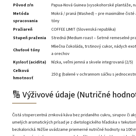
Pôvod zŕn
Papua-Nová Guinea (vysokohorské plantáže, n
Metóda
Mokrá / praná (Washed) – pre maximálne čisté 
spracovania
tóny
Pražiareň
COFFEE LIMIT (Slovenská republika)
Stupeň praženia
Stredná (Medium roast – šetrné remeselné pr
Mliečna čokoláda, trstinový cukor, nádych exo
Chuťové tóny
a orechov
Kyslosť (acidita)
Nízka, veľmi jemná a skvele integrovaná (2/5)
Celková
250 g (balené v ochrannom sáčku s jednocest
hmotnosť
🔢 Výživové údaje (Nutričné ​​hodno
Čistá stopercentná zrnková káva bez pridaného cukru, sirupov či a
umelých aromatických prísad je z dietologického hľadiska v tekutom
bezkalorická. Nižšie uvádzame priemerné nutričné ​​hodnoty na 100 