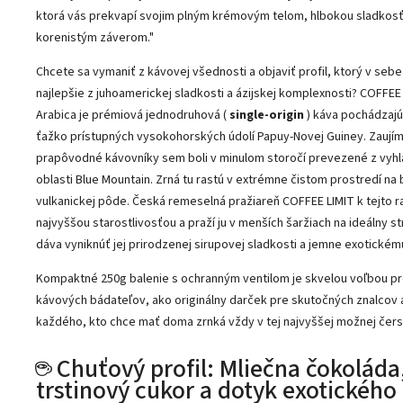
ktorá vás prekvapí svojim plným krémovým telom, hlbokou sladkos
korenistým záverom."
Chcete sa vymaniť z kávovej všednosti a objaviť profil, ktorý v sebe
najlepšie z juhoamerickej sladkosti a ázijskej komplexnosti? COFFEE
Arabica je prémiová jednodruhová (
single-origin
) káva pochádzajú
ťažko prístupných vysokohorských údolí Papuy-Novej Guiney. Zaujím
prapôvodné kávovníky sem boli v minulom storočí prevezené z vyhl
oblasti Blue Mountain. Zrná tu rastú v extrémne čistom prostredí na 
vulkanickej pôde. Česká remeselná pražiareň COFFEE LIMIT k tejto ra
najvyššou starostlivosťou a praží ju v menších šaržiach na ideálny s
dáva vyniknúť jej prirodzenej sirupovej sladkosti a jemne exotickém
Kompaktné 250g balenie s ochranným ventilom je skvelou voľbou p
kávových bádateľov, ako originálny darček pre skutočných znalcov 
každého, kto chce mať doma zrnká vždy v tej najvyššej možnej čers
☕ Chuťový profil: Mliečna čokoláda
trstinový cukor a dotyk exotického