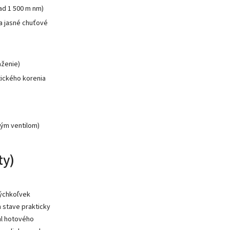
ad 1 500 m nm)
a jasné chuťové
aženie)
tického korenia
ným ventilom)
ty)
kýchkoľvek
 stave prakticky
ml hotového