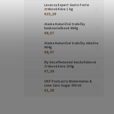
Lavazza Expert Gusto Forte
zrnková Káva 1 kg
€15,29
Alaska Kukuričné ​​trubičky
lieskoorieškové 864g
€8,57
Alaska Kukuričné trubičky mliečne
864g
€8,57
Illy Decaffeinated-bezkofeínová
Zrnková káva 250g
€7,39
OKF PostLacto Watermelon &
Lime Zero Sugar 350 ml
€1,29