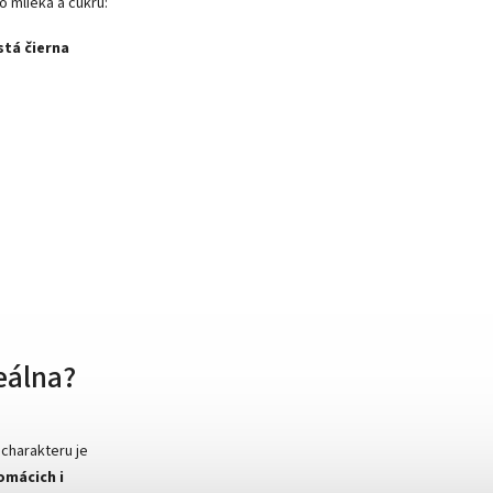
o mlieka a cukru:
stá čierna
eálna?
charakteru je
omácich i