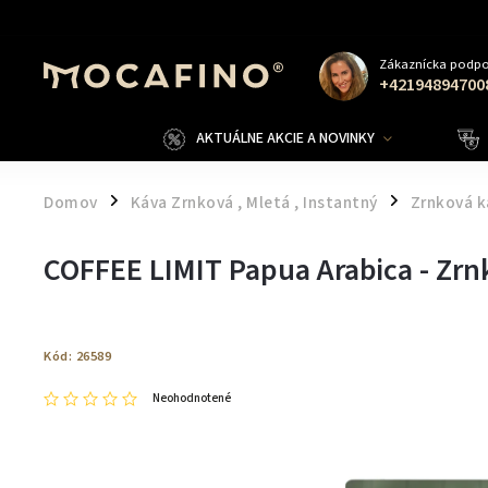
Zákaznícka podpo
+42194894700
AKTUÁLNE AKCIE A NOVINKY
Domov
Káva Zrnková , Mletá , Instantný
Zrnková k
/
/
COFFEE LIMIT Papua Arabica - Zrn
Kód:
26589
Neohodnotené