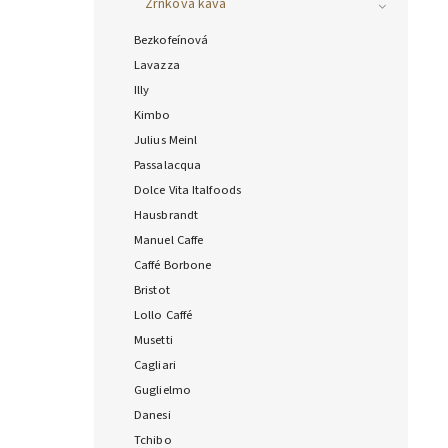
Zrnková káva
Bezkofeínová
Lavazza
Illy
Kimbo
Julius Meinl
Passalacqua
Dolce Vita Italfoods
Hausbrandt
Manuel Caffe
Caffé Borbone
Bristot
Lollo Caffé
Musetti
Cagliari
Guglielmo
Danesi
Tchibo