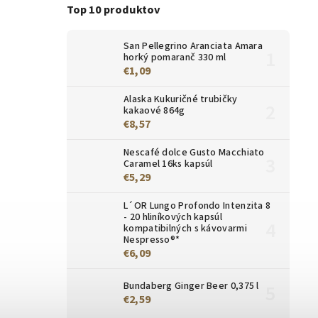
Top 10 produktov
San Pellegrino Aranciata Amara
horký pomaranč 330 ml
€1,09
Alaska Kukuričné trubičky
kakaové 864g
€8,57
Nescafé dolce Gusto Macchiato
Caramel 16ks kapsúl
€5,29
L´OR Lungo Profondo Intenzita 8
- 20 hliníkových kapsúl
kompatibilných s kávovarmi
Nespresso®*
€6,09
Bundaberg Ginger Beer 0,375 l
€2,59