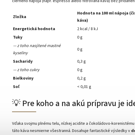
čierneho nápoja (napr. espresso alebo filtrovaná káva) bez pridanéh
Hodnota na 100 ml nápoja (či
Zložka
káva)
Energetická hodnota
2 kcal / 8 kJ
Tuky
0 g
— z toho nasýtené mastné
0 g
kyseliny
Sacharidy
0,3 g
— z toho cukry
0 g
Bielkoviny
0,2 g
Soľ
< 0,01 g
💡 Pre koho a na akú prípravu je id
Vďaka svojmu plnému telu, nízkej acidite a čokoládovo-korenistému 
táto káva nesmierne všestranná. Dosahuje fantastické výsledky v
d