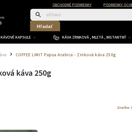
OBCHODNÉ PODMIENKY
PODMIENKY OCH
ra:
8
Hľadať
KÁVOVÉ KAPSULE
KÁVA ZRNKOVÁ , MLETÁ , INSTANTNÝ
áva
COFFEE LIMIT Papua Arabica - Zrnková káva 250g
/
ková káva 250g
Značka: