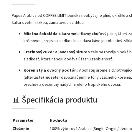
Papua Arabica od COFFEE LIMIT ponúka neobyčajne plnú, okrúhlu a 
šálku s veľmi nízkou, zamatovou aciditou:
Mliečna čokoláda a karamel:
Hlavný chuťový pilier, ktorý za
krémovou, hrejivou sladkosťou a dáva káve jej robustný zákla
Trstinový cukor a javorový sirup:
V tele sa rozvíja hlboká 
sladkosť, ktorá nápoju dodáva úžasnú zaoblenosť.
Korenistý a ovocný podtón:
V bohatej aróme a dlhotrvajúc
(aftertaste) môžete rozpoznať jemné tóny vzácneho korenia,
orechov a decentný nádych zrelého tropického ovocia.
📊 Špecifikácia produktu
Parameter
Hodnota
Zloženie
100% výberová Arabica (Single-Origin / Jedno