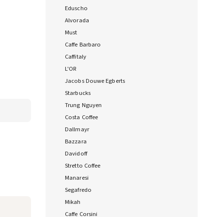
Eduscho
Alvorada
Must
Caffe Barbaro
Caffitaly
L'OR
Jacobs Douwe Egberts
Starbucks
Trung Nguyen
Costa Coffee
Dallmayr
Bazzara
Davidoff
Stretto Coffee
Manaresi
Segafredo
Mikah
Caffe Corsini