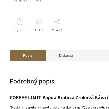
Detailné informácie
Opýtať sa
Strážiť
Zdieľať
Popis
Diskusia
Podrobný popis
COFFEE LIMIT Papua Arabica Zrnková Káva (
"Divoký a nespútaný klenot z tichomorského raja. Výberová exotick