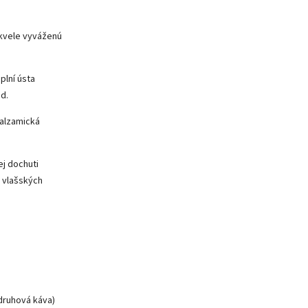
skvele vyváženú
plní ústa
d.
balzamická
ej dochuti
 vlašských
druhová káva)