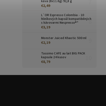
káva (8x11.6g) 92,8 g
€2,49
L´OR Espresso Colombia - 10
hliníkových kapsúl kompatibilných
s kávovarmi Nespresso®*
€3,19
Monster Juiced Khaotic 500 ml
€2,19
Tassimo CAFE au lait BIG PACK
kapsule 24 kusov
€8,79