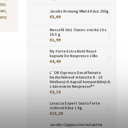
Str.
men,
Jacobs Kronung Mletá Káva 250g
€5,69
any
Nescafé 3in1 Classic vrecká 10 x
16.5 g
€1,99
Illy Forte Extra Bold Roast
kapsule Do Nespresso 10ks
€4,49
L´OR Espresso Decaffeinato
bezkofeínové Intenzita 6 - 10
hliníkových kapsúl kompatibilných
s kávovarmi Nespresso®*
€3,19
Lavazza Expert Gusto Forte
zrnková Káva 1 kg
€15,29
Jacobs Cappuccino instantná