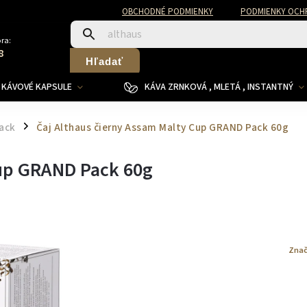
OBCHODNÉ PODMIENKY
PODMIENKY OCH
ra:
8
Hľadať
KÁVOVÉ KAPSULE
KÁVA ZRNKOVÁ , MLETÁ , INSTANTNÝ
ack
Čaj Althaus čierny Assam Malty Cup GRAND Pack 60g
/
Cup GRAND Pack 60g
Znač