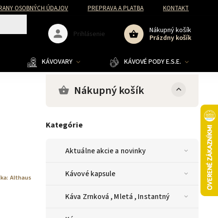
RANY OSOBNÝCH ÚDAJOV
PREPRAVA A PLATBA
KONTAKT
Nákupný košík
Prihlásenie
Prázdny košík
KÁVOVARY
KÁVOVÉ PODY E.S.E.
Nákupný košík
Kategórie
Aktuálne akcie a novinky
Kávové kapsule
ka:
Althaus
Káva Zrnková , Mletá , Instantný