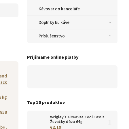
Kávovar do kanceláře
Doplnky ku káve
Príslušenstvo
Prijímame online platby
rand
Pack
6 kg
Top 10 produktov
858
Wrigley's Airwaves Cool Cassis
Žuvačky dóza 64g
bH,
€2,19