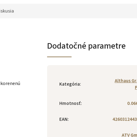
iskusia
Dodatočné parametre
Althaus G
 korenenú
Kategória
:
Hmotnosť
:
0.06
EAN
:
4260312443
ATV Gm