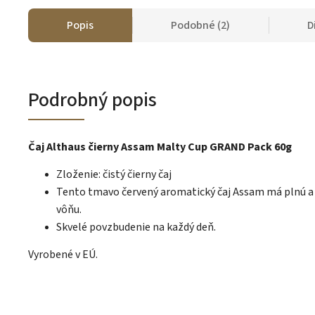
Popis
Podobné (2)
D
Podrobný popis
Čaj Althaus čierny Assam Malty Cup GRAND Pack 60g
Zloženie: čistý čierny čaj
Tento tmavo červený aromatický čaj Assam má plnú a
vôňu.
Skvelé povzbudenie na každý deň.
Vyrobené v EÚ.