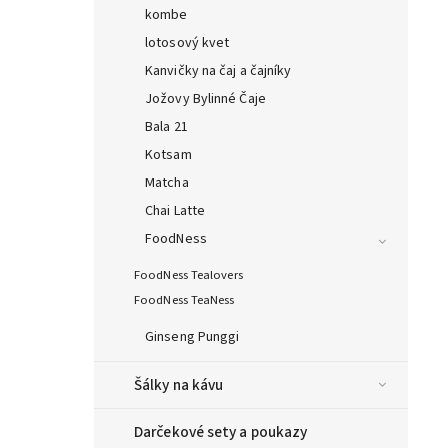
kombe
lotosový kvet
Kanvičky na čaj a čajníky
Jožovy Bylinné Čaje
Bala 21
Kotsam
Matcha
Chai Latte
FoodNess
FoodNess Tealovers
FoodNess TeaNess
Ginseng Punggi
Šálky na kávu
Darčekové sety a poukazy