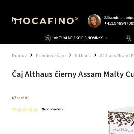
Zákaznícka podpo
+42194894700
AKTUÁLNE AKCIE A NOVINKY
Domov
Prémiové čaje
Althaus
Althaus Grand P
/
/
/
Čaj Althaus čierny Assam Malty 
Kód:
4309
Neohodnotené