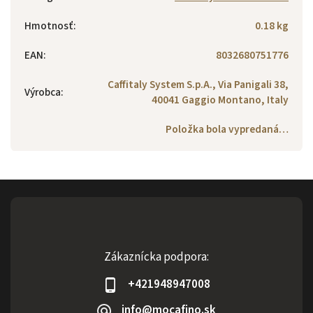
Hmotnosť
:
0.18 kg
EAN
:
8032680751776
Caffitaly System S.p.A., Via Panigali 38,
Výrobca
:
40041 Gaggio Montano, Italy
Položka bola vypredaná…
Zákaznícka podpora:
+421948947008
info@mocafino.sk