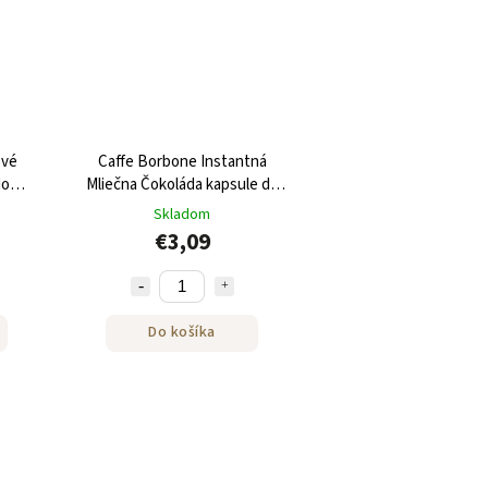
ové
Caffe Borbone Instantná
do
Mliečna Čokoláda kapsule do
Nespresso® 10ks
Skladom
€3,09
Do košíka