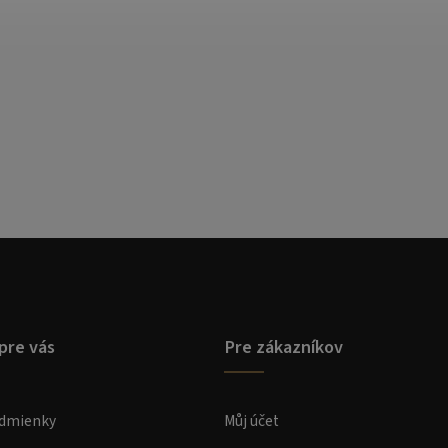
pre vás
Pre zákazníkov
dmienky
Můj účet