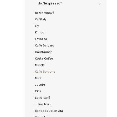
do Nespresso®
Bezkofeinové
Caffitaly
Illy
Kimbo
Lavazza
Caffe Barbaro
Hausbrandt
Costa Coffee
Musetti
Caffe Borbone
Must
Jacobs
L'OR
Lollo caffé
Julius Meinl
Italfoods Dolce Vita