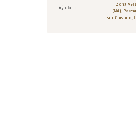
Zona ASI 
Výrobca
:
(NA), Pasca
snc Caivano, I