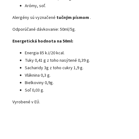
Arómy, soľ.
Alergény sú vyznačené
tučným písmom
.
Odporúčané dávkovanie: 50ml/5g.
Energetická hodnota na 50ml:
Energia 85 kJ/20 kcal.
Tuky 0,41 g z toho nasýtené 0,39 g.
Sacharidy 3g z toho cukry 1,9 g.
Vláknina 0,3 g.
Bielkoviny 0,9g.
Soľ 0,03 g.
Vyrobené v EÚ.