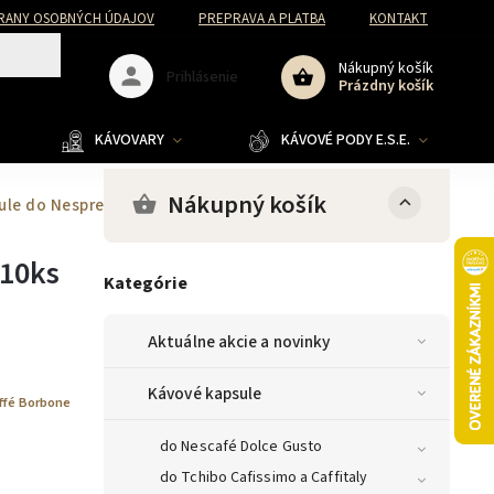
RANY OSOBNÝCH ÚDAJOV
PREPRAVA A PLATBA
KONTAKT
Nákupný košík
Prihlásenie
Prázdny košík
KÁVOVARY
KÁVOVÉ PODY E.S.E.
Nákupný košík
ule do Nespresso® 10ks
 10ks
Kategórie
Aktuálne akcie a novinky
Kávové kapsule
ffé Borbone
do Nescafé Dolce Gusto
do Tchibo Cafissimo a Caffitaly