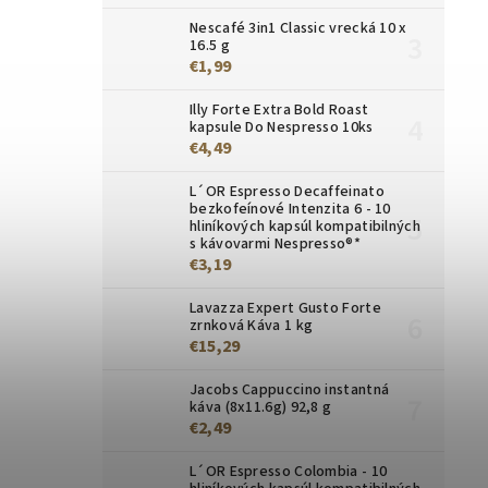
Nescafé 3in1 Classic vrecká 10 x
16.5 g
€1,99
Illy Forte Extra Bold Roast
kapsule Do Nespresso 10ks
€4,49
L´OR Espresso Decaffeinato
bezkofeínové Intenzita 6 - 10
hliníkových kapsúl kompatibilných
s kávovarmi Nespresso®*
€3,19
Lavazza Expert Gusto Forte
zrnková Káva 1 kg
€15,29
Jacobs Cappuccino instantná
káva (8x11.6g) 92,8 g
€2,49
L´OR Espresso Colombia - 10