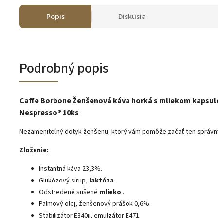
Popis
Diskusia
Podrobný popis
Caffe Borbone Ženšenová káva horká s mliekom kapsul
Nespresso® 10ks
Nezameniteľný dotyk ženšenu, ktorý vám pomôže začať ten správn
Zloženie:
Instantná káva 23,3%.
Glukózový sirup,
laktóza
.
Odstredené sušené
mlieko
.
Palmový olej, ženšenový prášok 0,6%.
Stabilizátor E340ii, emulgátor E471.