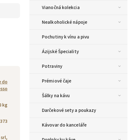
Vianočná kolekcia
Nealkoholické nápoje
Pochutiny k vínu a pivu
Ázijské Špeciality
Potraviny
Prémiové čaje
e do
esso
Šálky na kávu
8 kg
Darčekové sety a poukazy
373
Kávovar do kanceláře
srl,
Doplnky ku káve