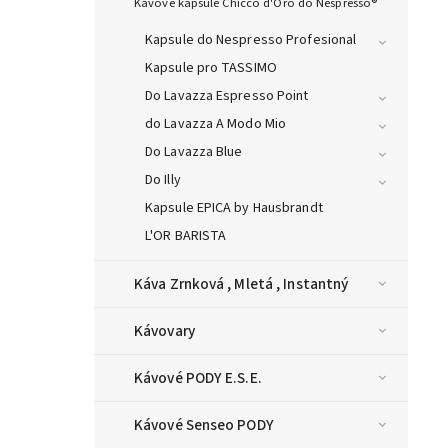
Kávové kapsule Chicco d'Oro do Nespresso®
Kapsule do Nespresso Profesional
Kapsule pro TASSIMO
Do Lavazza Espresso Point
do Lavazza A Modo Mio
Do Lavazza Blue
Do Illy
Kapsule EPICA by Hausbrandt
L'OR BARISTA
Káva Zrnková , Mletá , Instantný
Kávovary
Kávové PODY E.S.E.
Kávové Senseo PODY