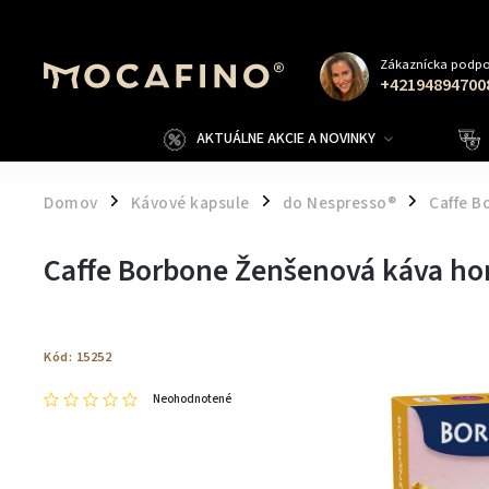
Zákaznícka podpo
+42194894700
AKTUÁLNE AKCIE A NOVINKY
Domov
Kávové kapsule
do Nespresso®
Caffe B
/
/
/
Caffe Borbone Ženšenová káva ho
Kód:
15252
Neohodnotené