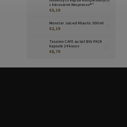
hliníkových kapsúl kompatibilných
s kávovarmi Nespresso®*
€3,19
Monster Juiced Khaotic 500 ml
€2,19
Tassimo CAFE au lait BIG PACK
kapsule 24 kusov
€8,79