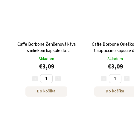
Caffe Borbone Ženšenová káva
Caffe Borbone Oriešk
s mliekom kapsule do
Cappuccino kapsule 
Nespresso® 10ks
Nespresso® 10ks
Skladom
Skladom
€3,09
€3,09
Do košíka
Do košíka