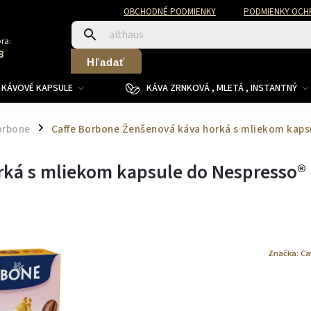
OBCHODNÉ PODMIENKY
PODMIENKY OCH
ra:
8
Hľadať
KÁVOVÉ KAPSULE
KÁVA ZRNKOVÁ , MLETÁ , INSTANTNÝ
orbone
Caffe Borbone Ženšenová káva horká s mliekom kaps
/
rká s mliekom kapsule do Nespresso®
Značka:
Ca