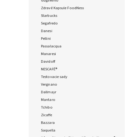
Guglielmo
Zdravé Kapsule FoodNess
Starbucks
Segafredo
Danesi
Pellini
Passalacqua
Manaresi
Davidoff
NESCAFÉ®
Testovacie sady
Vergnano
Dallmayr
Mantaro
Tchibo
Zicaffe
Bazzara
Saquella