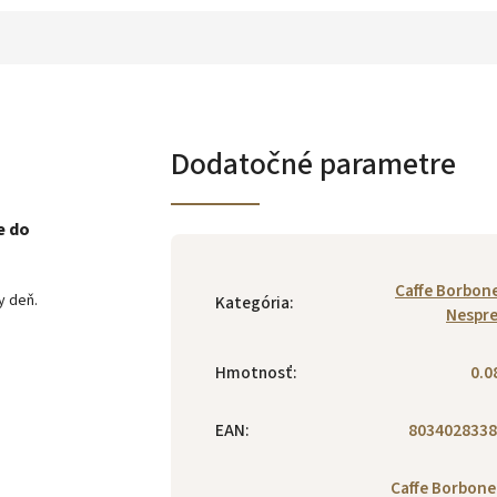
Dodatočné parametre
e do
Caffe Borbon
y deň.
Kategória
:
Nespr
Hmotnosť
:
0.0
EAN
:
8034028338
Caffe Borbone 