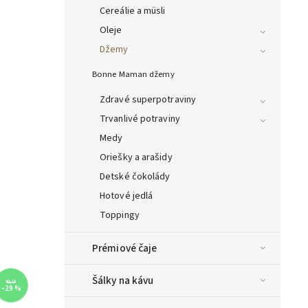
Cereálie a müsli
Oleje
Džemy
Bonne Maman džemy
Zdravé superpotraviny
Trvanlivé potraviny
Medy
Oriešky a arašidy
Detské čokolády
Hotové jedlá
Toppingy
Prémiové čaje
Šálky na kávu
€3,19
–29 %