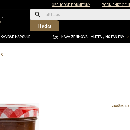
OBCHODNÉ PODMIENKY
PODMIENKY OCH
ra:
8
Hľadať
KÁVOVÉ KAPSULE
KÁVA ZRNKOVÁ , MLETÁ , INSTANTNÝ
0g
Značka:
Bo