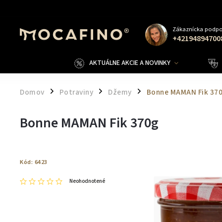
Zákaznícka podpo
+42194894700
AKTUÁLNE AKCIE A NOVINKY
Domov
Potraviny
Džemy
Bonne MAMAN Fik 37
/
/
/
Bonne MAMAN Fik 370g
Kód:
6423
Neohodnotené