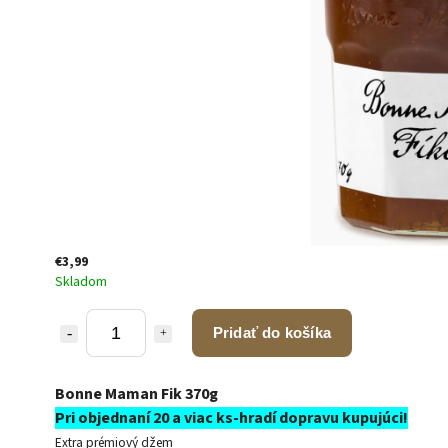
€3,99
Skladom
Pridať do košíka
Bonne Maman Fik 370g
Pri objednaní 20 a viac ks-hradí dopravu kupujúci!
Extra prémiový džem