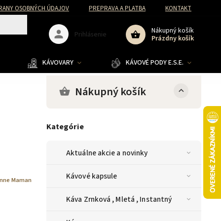
RANY OSOBNÝCH ÚDAJOV
PREPRAVA A PLATBA
KONTAKT
Nákupný košík
Prihlásenie
Prázdny košík
KÁVOVARY
KÁVOVÉ PODY E.S.E.
Nákupný košík
Kategórie
Aktuálne akcie a novinky
Kávové kapsule
nne Maman
Káva Zrnková , Mletá , Instantný