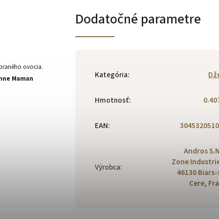
Dodatočné parametre
ybraného ovocia.
Kategória
:
Dž
nne Maman
Hmotnosť
:
0.40
EAN
:
3045320510
Andros S.N
Zone Industrie
Výrobca
:
46130 Biars-
Cere, Fr