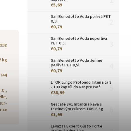
€5,69
San Benedetto Voda perlivá PET
0,5l
€0,79
San Benedetto Voda neperlivá
PET 0,5l
emy
€0,79
7 kg
San Benedetto Voda Jemne
perlivá PET 0,5l
€0,79
744
L´OR Lungo Profondo Intenzita 8
- 100 kapsúl do Nespresso®
.C.,
€38,99
lle,
sur-
Nescafe 3v1 Intantná káva s
trstinovým cukrom 10x16,5g
ance
€1,99
Lavazza Expert Gusto Forte
zrnková Káva 1 kg