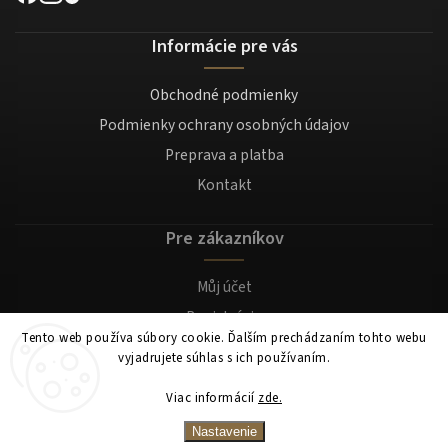
Informácie pre vás
Obchodné podmienky
Podmienky ochrany osobných údajov
Preprava a platba
Kontakt
Pre zákazníkov
Můj účet
Registrácia
Tento web používa súbory cookie. Ďalším prechádzaním tohto webu
Prihlásenie
vyjadrujete súhlas s ich používaním.
Viac informácií
zde.
Copyright 2026
Mocafino.sk
. Všetky práva vyhradené.
Nastavenie