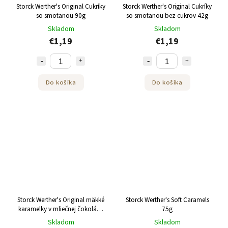
Storck Werther's Original Cukríky
Storck Werther's Original Cukríky
so smotanou 90g
so smotanou bez cukrov 42g
Skladom
Skladom
€1,19
€1,19
Do košíka
Do košíka
Storck Werther's Original mäkké
Storck Werther's Soft Caramels
karamelky v mliečnej čokoláde
75g
70g
Skladom
Skladom