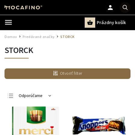
Prázdny košík
Hľadať
Domov
Predávané značky
STORCK
/
/
STORCK
Otvoriť filter
Odporúčame
Najlacnejšie
Najdrahšie
Najpredávanejšie
Abecedne