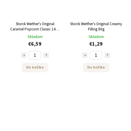
Storck Werther's Original
Storck Werther's Original Creamy
Caramel Popcorn Classic 140g
Filling 80g
2ks
Skladom
Skladom
€6,59
€1,29
Do košíka
Do košíka