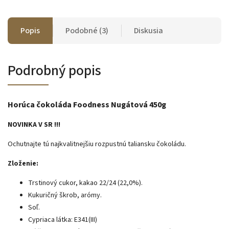
Popis
Podobné (3)
Diskusia
Podrobný popis
Horúca čokoláda Foodness Nugátová 450g
NOVINKA V SR !!!
Ochutnajte tú najkvalitnejšiu rozpustnú taliansku čokoládu.
Zloženie:
Trstinový cukor, kakao 22/24 (22,0%).
Kukuričný škrob, arómy.
Soľ.
Cypriaca látka: E341(III)