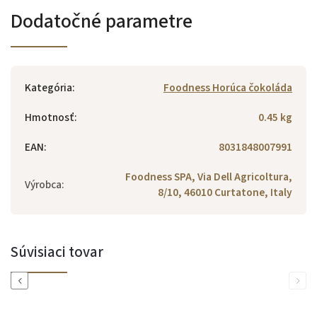
Dodatočné parametre
Kategória
:
Foodness Horúca čokoláda
Hmotnosť
:
0.45 kg
EAN
:
8031848007991
Foodness SPA, Via Dell Agricoltura,
Výrobca
:
8/10, 46010 Curtatone, Italy
Súvisiaci tovar
Previous
Next