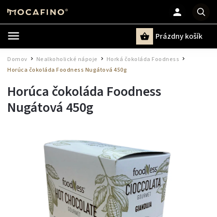
Prázdny košík
Hľadať
Domov
Nealkoholické nápoje
Horká čokoláda Foodness
/
/
/
Horúca čokoláda Foodness Nugátová 450g
Horúca čokoláda Foodness
Nugátová 450g