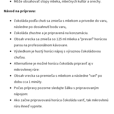
Môže obsahovať stopy mlieka, mliečnych kultúr a orechy.
Návod na prípravu:
čokoláda podľa chuti sa zmieša s mliekom a privedie do varu,
následne po dosiahnutí bodu varu,
čokoláda zhustne a je pripravená na konzumáciu.
Obsah vrecka sa zmieša so 125 ml mlieka a "prevarí" horúcou
parou na profesionálnom kávovare.
Výsledkom je hustý horúci nápoj s výraznou čokoládovou
chuťou.
Alternatívne je možné horúcu čokoládu pripraviť aj v
mikrovlnnej rúre:
Obsah vrecka sa premieša s mliekom a následne "varí" po
dobu cca 1 minúty.
Počas prípravy pozorne sledujte šálku s pripravovaným
nápojom:
Ako začne pripravovaná horúca čokoláda variť, tak mikrovlnnú
rúru ihneď vypnite.