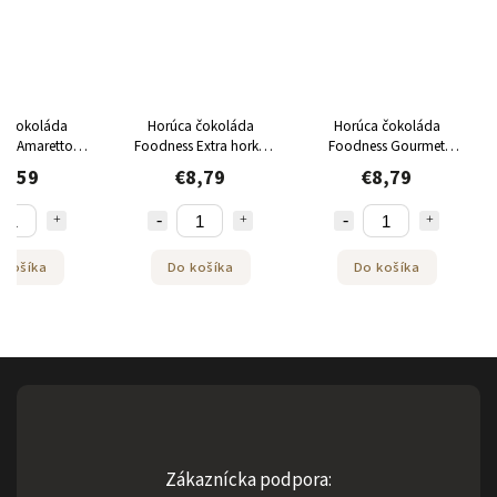
a čokoláda
Horúca čokoláda
Horúca čokoláda
ss Amaretto
Foodness Extra horká
Foodness Gourmet
450g
450g
Cookies 450g
9,59
€8,79
€8,79
 košíka
Do košíka
Do košíka
Zákaznícka podpora: