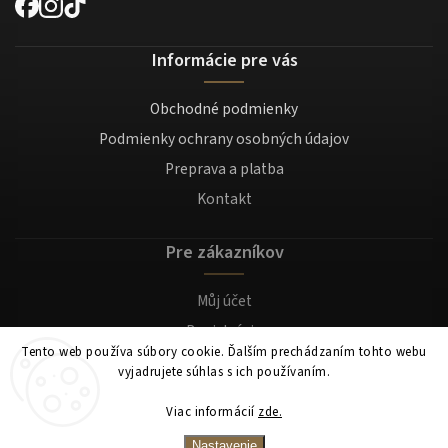
Informácie pre vás
Obchodné podmienky
Podmienky ochrany osobných údajov
Preprava a platba
Kontakt
Pre zákazníkov
Můj účet
Registrácia
Tento web používa súbory cookie. Ďalším prechádzaním tohto webu
Prihlásenie
vyjadrujete súhlas s ich používaním.
Viac informácií
zde.
Copyright 2026
Mocafino.sk
. Všetky práva vyhradené.
Nastavenie