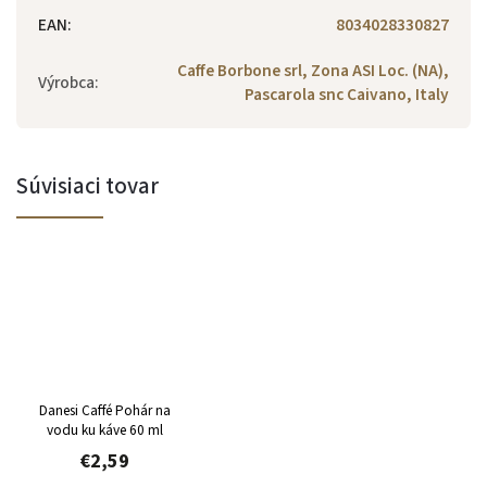
EAN
:
8034028330827
Caffe Borbone srl, Zona ASI Loc. (NA),
Výrobca
:
Pascarola snc Caivano, Italy
Súvisiaci tovar
Danesi Caffé Pohár na
vodu ku káve 60 ml
€2,59