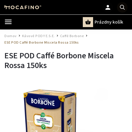
Prázdny košík
Hľadať
Domov
Kávové PODY E.S.E.
Caffé Borbone
/
/
/
ESE POD Caffé Borbone Miscela Rossa 150ks
ESE POD Caffé Borbone Miscela
Rossa 150ks