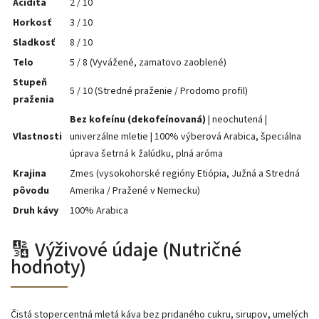
Acidita
2 / 10
Horkosť
3 / 10
Sladkosť
8 / 10
Telo
5 / 8 (Vyvážené, zamatovo zaoblené)
Stupeň
5 / 10 (Stredné praženie / Prodomo profil)
praženia
Bez kofeínu (dekofeínovaná)
| neochutená |
Vlastnosti
univerzálne mletie | 100% výberová Arabica, špeciálna
úprava šetrná k žalúdku, plná aróma
Krajina
Zmes (vysokohorské regióny Etiópia, Južná a Stredná
pôvodu
Amerika / Pražené v Nemecku)
Druh kávy
100% Arabica
🔢 Výživové údaje (Nutričné ​​
hodnoty)
Čistá stopercentná mletá káva bez pridaného cukru, sirupov, umelých