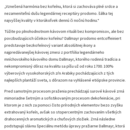
„Vznešená harmónia bez kofeínu, ktorá si zachováva plné srdce a
nezameniteľnú dušu legendárnej receptúry prodomo. šálka tej
najvyššej kvality v ktorúkoľvek dennú či nočnú hodinu.“
Túžite po plnohodnotnom kávovom rituáli bez kompromisov, ale bez
povzbudzujúcich účinkov kofeínu? Dallmayr prodomo entcoffeiniert
predstavuje bezkofeínový variant absolútnej ikony a
najpredávanejšej kávovej zmesi z portfólia legendárneho
mníchovského kávového domu Dallmayr, ktorého rodinná tradícia a
nekompromisný dôraz na kvalitu sa píšu už od roku 1700. 100%
výberových vysokohorských zŕn Arabiky pochádzajúcich z tých
najlepších plantáží sveta, s dôrazom na vyhlásené etiópske provincie.
Pred samotným procesom praženia prechádzajú surové kávové zrná
mimoriadne šetrným a sofistikovaným procesom dekofeinácie, pri
ktorom je z nich za pomoci čisto prírodných elementov bezo zvyšku
extrahovaný kofeín, avšak so stopercentným zachovaním všetkých
drahocenných aromatických a chuťových zložiek. Zrná následne
podstupujú slávnu špeciálnu metódu úpravy pražiarne Dallmayr, ktorá