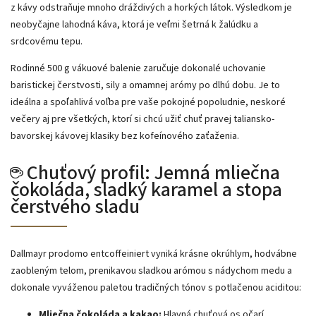
z kávy odstraňuje mnoho dráždivých a horkých látok. Výsledkom je
neobyčajne lahodná káva, ktorá je veľmi šetrná k žalúdku a
srdcovému tepu.
Rodinné 500 g vákuové balenie zaručuje dokonalé uchovanie
baristickej čerstvosti, sily a omamnej arómy po dlhú dobu. Je to
ideálna a spoľahlivá voľba pre vaše pokojné popoludnie, neskoré
večery aj pre všetkých, ktorí si chcú užiť chuť pravej taliansko-
bavorskej kávovej klasiky bez kofeínového zaťaženia.
☕ Chuťový profil: Jemná mliečna
čokoláda, sladký karamel a stopa
čerstvého sladu
Dallmayr prodomo entcoffeiniert vyniká krásne okrúhlym, hodvábne
zaobleným telom, prenikavou sladkou arómou s nádychom medu a
dokonale vyváženou paletou tradičných tónov s potlačenou aciditou:
Mliečna čokoláda a kakao:
Hlavná chuťová os očarí