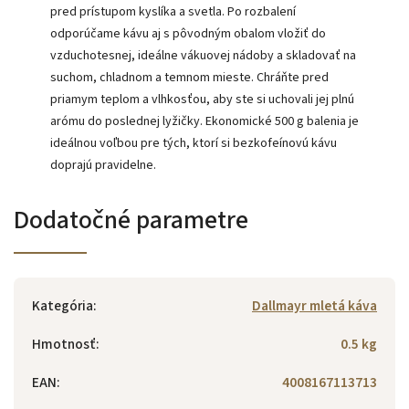
pred prístupom kyslíka a svetla. Po rozbalení
odporúčame kávu aj s pôvodným obalom vložiť do
vzduchotesnej, ideálne vákuovej nádoby a skladovať na
suchom, chladnom a temnom mieste. Chráňte pred
priamym teplom a vlhkosťou, aby ste si uchovali jej plnú
arómu do poslednej lyžičky. Ekonomické 500 g balenia je
ideálnou voľbou pre tých, ktorí si bezkofeínovú kávu
doprajú pravidelne.
Dodatočné parametre
Kategória
:
Dallmayr mletá káva
Hmotnosť
:
0.5 kg
EAN
:
4008167113713