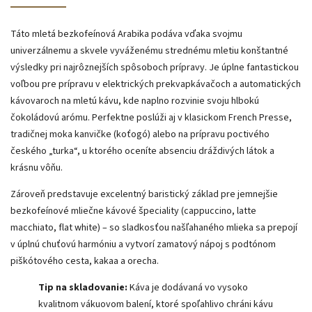
Táto mletá bezkofeínová Arabika podáva vďaka svojmu
univerzálnemu a skvele vyváženému strednému mletiu konštantné
výsledky pri najrôznejších spôsoboch prípravy. Je úplne fantastickou
voľbou pre prípravu v elektrických prekvapkávačoch a automatických
kávovaroch na mletú kávu, kde naplno rozvinie svoju hlbokú
čokoládovú arómu. Perfektne poslúži aj v klasickom French Presse,
tradičnej moka kanvičke (koťogó) alebo na prípravu poctivého
českého „turka“, u ktorého oceníte absenciu dráždivých látok a
krásnu vôňu.
Zároveň predstavuje excelentný baristický základ pre jemnejšie
bezkofeínové mliečne kávové špeciality (cappuccino, latte
macchiato, flat white) – so sladkosťou našľahaného mlieka sa prepojí
v úplnú chuťovú harmóniu a vytvorí zamatový nápoj s podtónom
piškótového cesta, kakaa a orecha.
Tip na skladovanie:
Káva je dodávaná vo vysoko
kvalitnom vákuovom balení, ktoré spoľahlivo chráni kávu