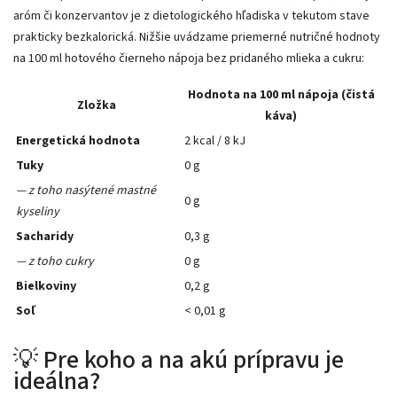
aróm či konzervantov je z dietologického hľadiska v tekutom stave
prakticky bezkalorická. Nižšie uvádzame priemerné nutričné ​​hodnoty
na 100 ml hotového čierneho nápoja bez pridaného mlieka a cukru:
Hodnota na 100 ml nápoja (čistá
Zložka
káva)
Energetická hodnota
2 kcal / 8 kJ
Tuky
0 g
— z toho nasýtené mastné
0 g
kyseliny
Sacharidy
0,3 g
— z toho cukry
0 g
Bielkoviny
0,2 g
Soľ
< 0,01 g
💡 Pre koho a na akú prípravu je
ideálna?