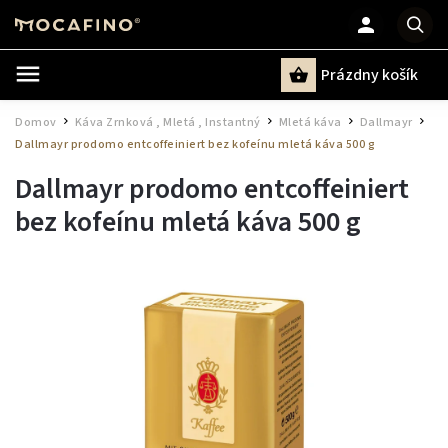
Prázdny košík
Hľadať
Domov
Káva Zrnková , Mletá , Instantný
Mletá káva
Dallmayr
/
/
/
/
Dallmayr prodomo entcoffeiniert bez kofeínu mletá káva 500 g
Dallmayr prodomo entcoffeiniert
bez kofeínu mletá káva 500 g