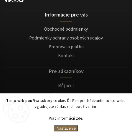
Informácie pre vás
Obchodné podmienky
Podmienky ochrany osobných údajov
Preprava a platba
Kontakt
Pre zákazníkov
Můj účet
Registrácia
Tento web používa súbory cookie. Ďalším prechádzaním tohto webu
Prihlásenie
vyjadrujete súhlas s ich používaním.
Viac informácií
zde.
Copyright 2026
Mocafino.sk
. Všetky práva vyhradené.
Nastavenie