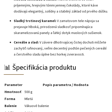
príjemnými, hrejivými tónmi jemnej čokolády, ktoré káve
dodávajú elegantný, solídny a stabilný základ od prvého dúšku.
Sladký trstinový karamel:
V zamatovom tele nápoja sa
prejavuje hlboká, prirodzená sladkosť pripomínajúca
skaramelizovanú panely a ľahký dotyk maslových sušienok.
Cereálie a slad:
V závere dlhotrvajúcej čistej dochuti môžete
zachytiť rafinovaný, veľmi decentný podtón pečených cereálií
a čerstvého sladu úplne bez horkej zvieravosti.
📊 Špecifikácia produktu
Parameter
Popis parametra / Hodnota
Hmotnosť
500 g
Forma
Mletá
Balenie
Vákuové balenie